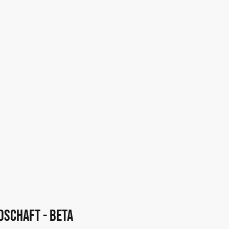
Rather Spielverein 19
Startseite
dschaft - BETA