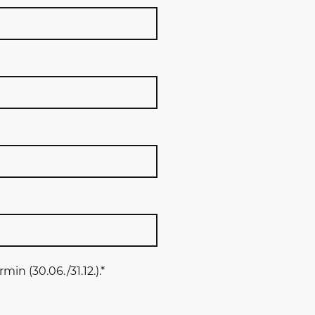
n (30.06./31.12.).
*